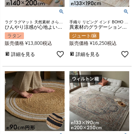
ラグ ラグマット 天然素材 さらさら ひんやり 冷感 敷物 夏用
手織り リビング インド BOHO ボーホー 絨毯 敷物 マット
ひんやり涼感が心地よい籐むしろラタンカーペット 約140×200cm 長方形 [cp1000-90]
異素材のグラデーションが美しいレザー・ジュートラグ raha 約130×190cm ブラウン [34444-br]
ラタン
ジュート/麻
販売価格
¥
13,800
税込
販売価格
¥
16,250
税込
詳細を見る
詳細を見る