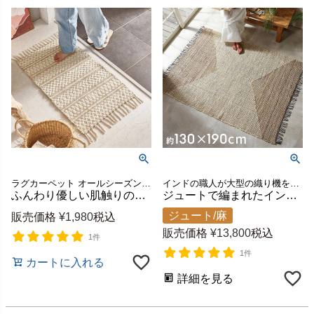
ラグカーペット オールシーズン 春 夏 秋 冬 フリンジ ボーホー
インドの職人が大型の織り機を用いて丁寧に作り上げたジュートラグ
ふんわり優しい肌触りの洗えるコットンシェニールマット シンメトリー柄 約W50×D80cm 手織り [34573]
ジュートで編まれたインドのハンドメイドラグカーペット[34641]
ジュート/麻
販売価格
¥
1,980
税込
販売価格
¥
13,800
税込
1件
1件
カートに入れる
詳細を見る