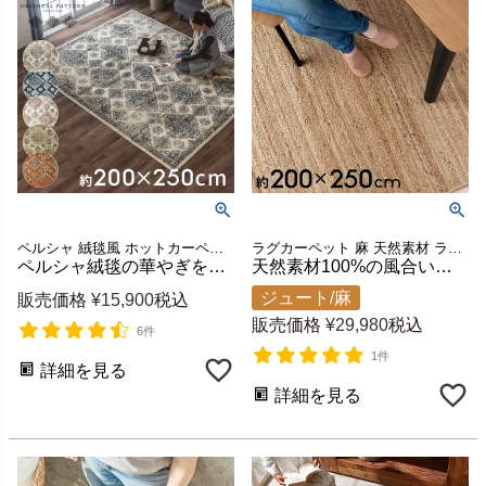
ペルシャ 絨毯風 ホットカーペット 床暖房 可 センターラグ リビングラグ 韓国 韓国インテリア マット アイボリー ネイビー ブルー モロカン rug carpet アンティーク風 新生活 かわいい
ラグカーペット 麻 天然素材 ラグマット 黄麻 ハンドメイド
ペルシャ絨毯の華やぎを日常に ウィルトン織オリエンタルラグ Amira 約200×250cm (3畳相当) [od-eg830]
天然素材100%の風合いが映えるジュートラグ 大判 約200×250cm 長方形 [34438]
ジュート/麻
販売価格
¥
15,900
税込
販売価格
¥
29,980
税込
6件
1件
詳細を見る
詳細を見る