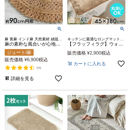
麻 黄麻 インド麻 天然素材 絨毯 カーペット 手織り 敷物 夏用
キッチンに最適なロングマットタイプが新登場！洗濯機OKでいつでも清潔、45×180cmで細長いスペースにもピッタリ。
麻の素朴な風合いが心地よい円形ジュートラグ 約90×90cm [34413]
【フラッフィラグ】ウォシャブル＆裏面滑り止め付き18mmのやわらかい毛足に包まれるマイクロファイバーラグマット[b100-45x180]
ジュート/麻
販売価格
¥
2,900
税込
販売価格
¥
6,900
税込
カートに入れる
5件
詳細を見る