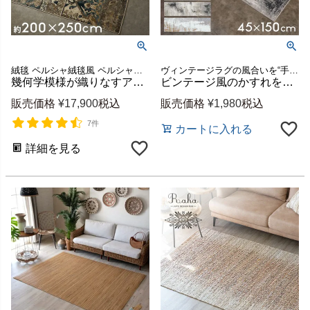
絨毯 ペルシャ絨毯風 ペルシャ風 マット ホットカーペット 床暖房 可 オリエンタル エジプトラグ マット デザインラグ 約 3畳 敷物 寝室 ダイニング 模様 柄 ヴィンテージ風 ビンテージ風
ヴィンテージラグの風合いを“手軽に・清潔に”楽しめるウォッシャブルラグマット
幾何学模様が織りなすアンティークな表情 エジプト製ウィルトンラグ 約200×250cm (3畳相当) [eg84272]
ビンテージ風のかすれを再現したアブストラクトデザインのおしゃれなキッチンマット Lumiera /約45x150cm 洗濯機で丸洗いOK 薄手で簡単お掃除＆軽くて畳めてラクラク収納 床暖ホットカーペット対応のオールシーズンOK [84411]
販売価格
¥
17,900
税込
販売価格
¥
1,980
税込
7件
カートに入れる
詳細を見る