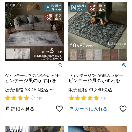
ヴィンテージラグの風合いを“手軽に・清潔に”楽しめるウォッシャブルラグマット
ヴィンテージラグの風合いを“手軽に・清潔に”楽しめるウォッシャブルラグマット
ビンテージ風のかすれを再現したアブストラクトデザインのおしゃれなラグマット Lumiera 洗濯機で丸洗いOK 薄手で簡単お掃除＆軽くて畳めてラクラク収納 床暖ホットカーペット対応のオールシーズンOK [84412]
ビンテージ風のかすれを再現したペルシャデザインのおしゃれな玄関マット Lumiera /約50x80cm 洗濯機で丸洗いOK 薄手で簡単お掃除＆軽くて畳めてラクラク収納 床暖ホットカーペット対応のオールシーズンOK [84407]
販売価格
¥
3,480
税込
〜
販売価格
¥
1,280
税込
1件
1件
詳細を見る
カートに入れる