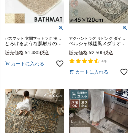
バスマット 玄関マットラグ 洗える ２枚セット 新生活
アクセントラグ リビング ダイニング 寝室 ベッド カーペット 絨毯 アンティーク調 ペルシャ絨毯調 ビンテージ風 ビンテージ調 オールシーズン 春 夏 秋 冬 ギフト プレゼント
とろけるような肌触りのマイクロファイバーバスマット 選べる2枚セット 約40×60cm 洗える [b100-40x60]
ペルシャ絨毯風メダリオン柄のキッチンマット 約45×120cm ヴィンテージ調 インド製 [34593]
販売価格
¥
1,480
税込
販売価格
¥
2,500
税込
4件
カートに入れる
カートに入れる