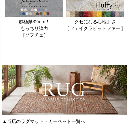
超極厚32mm！
クセになる心地よさ
もっちり弾力
[ フェイクラビットファー ]
［ソフチェ］
▲当店のラグマット・カーペット一覧へ