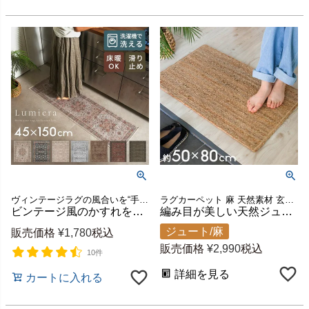
ヴィンテージラグの風合いを“手軽に・清潔に”楽しめるウォッシャブルラグマット
ラグカーペット 麻 天然素材 玄関マット 黄麻 ハンドメイド
ビンテージ風のかすれを再現したペルシャデザインのおしゃれなキッチンマット Lumiera /約45x150cm 洗濯機で丸洗いOK 薄手で簡単お掃除＆軽くて畳めてラクラク収納 床暖ホットカーペット対応のオールシーズンOK [84408]
編み目が美しい天然ジュート100%の玄関マット 約50×80cm ナチュラル インド製 [34436]
ジュート/麻
販売価格
¥
1,780
税込
販売価格
¥
2,990
税込
10件
詳細を見る
カートに入れる