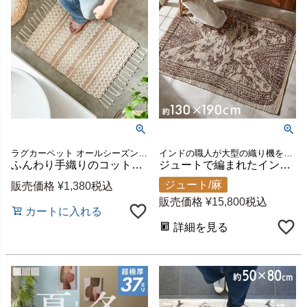
ラグカーペット オールシーズン 春 夏 秋 冬 フリンジ ボーホー
インドの職人が大型の織り機を用いて丁寧に作り上げたジュートラグ
ふんわり手織りのコットンシェニールラグ 玄関マット・バスマットに 約45×60cm 手洗いOK [34572]
ジュートで編まれたインドのハンドメイドラグカーペット[34643]
ジュート/麻
販売価格
¥
1,380
税込
販売価格
¥
15,800
税込
カートに入れる
詳細を見る