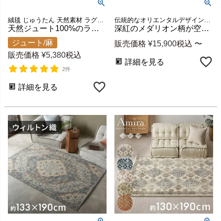
絨毯 じゅうたん 天然素材 ラグカーペット ラウンド ハンドメイド ベッドサイド 寝室 リビング ダイニング 海外インテリア 韓国インテリア 新生活 模様替え ギフト プレゼント
伝統的なオリエンタルデザインの魅力を存分に表現した、装飾性の高いウィルトンラグ
天然ジュート100%のライン入り円形ラグ 直径約90cm 全2色 インド製ハンドメイド [34530]
深紅のメダリオン柄が空間を引き締める高密度ウィルトン織ラグ 約133×190cm/約200×250cm [eg84051 eg84270]
ジュート/麻
販売価格
¥
15,900
税込
〜
販売価格
¥
5,380
税込
詳細を見る
2件
詳細を見る