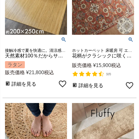
接触冷感で夏を快適に。清涼感・機能性・デザイン性を兼ね備えたラタンカーペット
ホットカーペット 床暖房 可 エジプトラグ デザインラグ 約 1.5畳 敷物 エキゾチック 模様 ベッドルーム ヴィンテージ風 模様替え ワンルーム 新生活 アンティーク風 オリエンタル
天然素材100％だからサスティナブル 暑い夏を涼しく快適にすごせるラタンでできた涼感ラグカーペット（籐むしろ）約200×250cm [cpt-cp1000-250]
花柄がクラシックに咲くエジプト製ウィルトンラグ 約133×190cm (1.5畳相当) [eg84269]
ラタン
販売価格
¥
15,900
税込
販売価格
¥
21,800
税込
9件
詳細を見る
詳細を見る