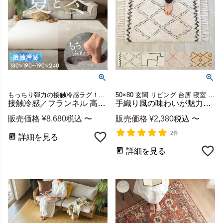
もっちり弾力の接触冷感ラグ！年中使えるフランネル地とのリバーシブル超極厚高反発ラグ
50×80 玄関 リビング 台所 寝室 ベッドルーム トイレ 洗面所 フリンジ メッシュ ライン ベース シンプル エスニック 柔らか 屋内 かわいい デザイン 柄 ギフト プレゼント
接触冷感／フランネル 高反発リバーシブルラグ 超極厚もっちり弾力 ソフチェ [kr250]
手織り風の味わいが魅力なベニオワレン柄モロッカン玄関マット 約50×80cm ホットカーペット対応 [b2a-83]
販売価格
¥
8,680
税込
〜
販売価格
¥
2,380
税込
〜
2件
詳細を見る
詳細を見る