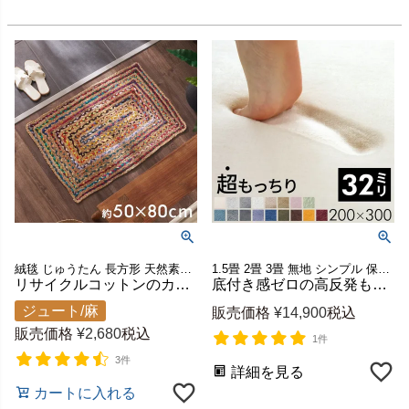
絨毯 じゅうたん 長方形 天然素材 ラグカーペット カーペット オリエンタル モロッカン ベッドサイド 寝室 リビング 玄関 寝室 海外インテリア サスティナブル 新生活 模様替え ギフト
1.5畳 2畳 3畳 無地 シンプル 保湿 敷物 マイクロファイバー ウレタン フランネル ホットカーペットカバー ラグカーペット 高反発ラグ 子供 赤ちゃん 部屋 春 夏 秋 冬 大きめ 年中
リサイクルコットンのカラフルな織りが映える玄関マット 約50×80cm インド製 [34628]
底付き感ゼロの高反発もっちり弾力ラグ ソフチェ 厚み32mm 約200×300cm 床暖房・ホットカーペット対応 全16色 [k400-200x300]
ジュート/麻
販売価格
¥
14,900
税込
販売価格
¥
2,680
税込
1件
3件
詳細を見る
カートに入れる