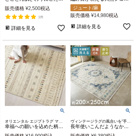
ジュート/麻
販売価格
¥
2,500
税込
販売価格
¥
14,980
税込
1件
詳細を見る
詳細を見る
オリエンタル エジプトラグ マット デザインラグ 約1.5畳 2畳 3畳 敷物 ベッドルーム 寝室 ダイニング 模様 柄 ヴィンテージ風 ビンテージ風 模様替え 引っ越し 祝い ギフト プレゼント
ヴィンテージラグの風合いを“手軽に・清潔に”楽しめる ペルシャ絨毯風ウォッシャブルラグマット！リビングをおしゃれに彩るオリエンタル柄 床暖房対応で年中快適 滑り止め付き
幸福への願いを込めた柄のギャッベ風ウィルトン織ラグ 約200×250cm ホットカーペット対応 エジプト製 [eg84265]
長年使いこんだようなかすれを再現したアンティーク風デザインのおしゃれなラグカーペット/約200x250cm 洗濯機で丸洗いOK 薄手で簡単お掃除＆一年中使える 軽くて畳めてラクラク収納ラグマット [84401-e]
販売価格
¥
16,900
税込
販売価格
¥
6,380
税込