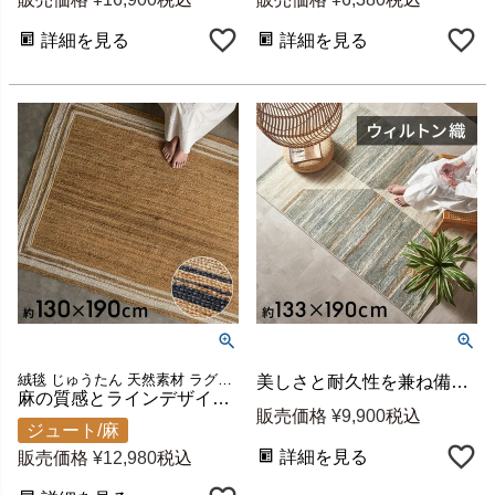
詳細を見る
詳細を見る
絨毯 じゅうたん 天然素材 ラグカーペット スクエア ハンドメイド ベッドサイド 寝室 リビング ダイニング 海外インテリア 韓国インテリア 新生活 模様替え ギフト プレゼント
美しさと耐久性を兼ね備えたウィルトン織り ビンテージ加工で長年使った絨毯のようなかすれを忠実に再現したおしゃれなデザインラグカーペット [eg84362]
麻の質感とラインデザインが映えるジュートラグ 約130×190cm (1.5畳相当) インド製 [34534]
販売価格
¥
9,900
税込
ジュート/麻
詳細を見る
販売価格
¥
12,980
税込