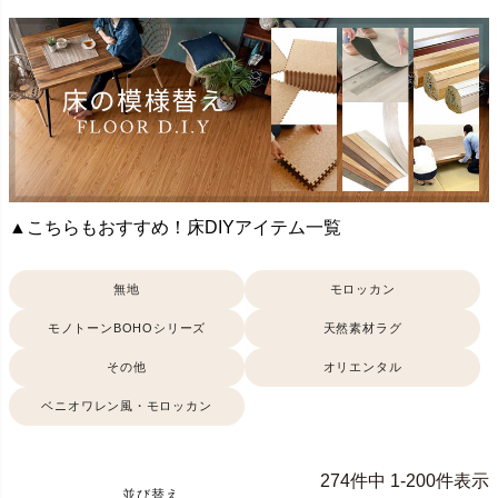
▲こちらもおすすめ！床DIYアイテム一覧
無地
モロッカン
モノトーンBOHOシリーズ
天然素材ラグ
その他
オリエンタル
ベニオワレン風・モロッカン
274
件中
1
-
200
件表示
並び替え