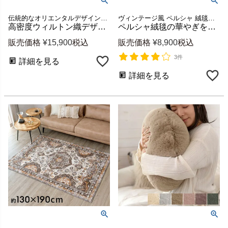
伝統的なオリエンタルデザインの魅力をしっかりと表現した、装飾性の高いウィルトンラグ
ヴィンテージ風 ペルシャ 絨毯風 ホットカーペット 床暖房 可 オールシーズン センターラグ rug carpet ペルシャ柄 メダリオン 韓国 韓国インテリア BOHO アイボリー ブルー ネイビー
高密度ウィルトン織デザインラグ メダリオン柄 ブルー 約133×190cm［eg84050］
ペルシャ絨毯の華やぎを日常に ウィルトン織オリエンタルラグ Amira 約130×190cm (1.5畳相当) [ob-eg830]
販売価格
¥
15,900
税込
販売価格
¥
8,900
税込
3件
詳細を見る
詳細を見る