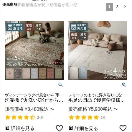
優先度順
新着順
価格が安い順
価格が高い順
1
2
ヴィンテージラグの風合いを“手軽に・清潔に”楽しめるウォッシャブルラグマット
レリーフのように浮き彫りになった立体模様のラグシリーズ
洗濯機で丸洗いOKだからいつも清潔 薄手で簡単お掃除 軽いから畳んで収納もラクにできる高級感漂うアンティーク風デザインが素敵なラグマット Lumiera [84409]
毛足の凹凸で幾何学模様を表現したハイローパイルラグ［Reliefa レリーファ］84416
販売価格
¥
3,480
税込
〜
販売価格
¥
5,900
税込
〜
24件
1件
詳細を見る
詳細を見る