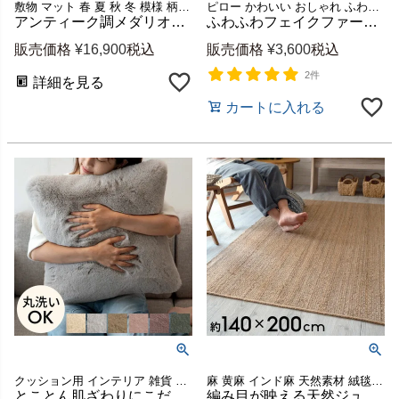
敷物 マット 春 夏 秋 冬 模様 柄 ビンテージ風 ヴィンテージ風
ピロー かわいい おしゃれ ふわふわ もこもこ 高級感 ふかふか 秋 冬 リビング 寝室 やわらか しっとり アジアン BOHO シャビーシック 背当て 腰当て
アンティーク調メダリオン柄のオリエンタルラグ 約130×190cm ホットカーペット対応 [eg84110]
ふわふわフェイクファーのラウンドクッション 直径約45cm [70111]
販売価格
¥
16,900
税込
販売価格
¥
3,600
税込
2件
詳細を見る
カートに入れる
クッション用 インテリア 雑貨 おしゃれ ふわふわ もこもこ 高級感 ふかふか ウォッシャブル やわらか しっとり 長毛 かわいい
麻 黄麻 インド麻 天然素材 絨毯 カーペット 手織り 敷物 夏用
とことん肌ざわりにこだわったフェイクファークッションカバー 約45×45cm [70016]
編み目が映える天然ジュート100%のジュートラグ 約140×200cm [34414]