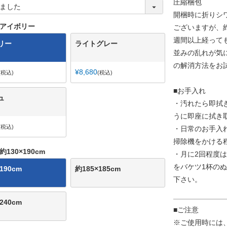
圧縮梱包
)
(
開梱時に折りシ
必
須
アイボリー
ございますが、
)
週間以上経って
リー
ライトグレー
並みの乱れが気
の解消方法をお
¥
8,680
税込
税込
■お手入れ
ュ
・汚れたら即拭
うに即座に拭き
税込
・日常のお手入
掃除機をかける
約130×190cm
・月に2回程度
をバケツ1杯の
190cm
約185×185cm
下さい。
240cm
■ご注意
※ご使用時には