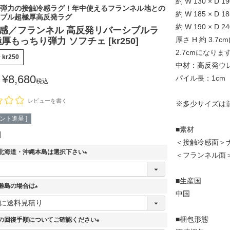
約 W 130 × D 19
弾力の接触冷感ラグ！年中使えるフランネル地との
約 W 185 × D 18
ブル超極厚高反発ラグ
約 W 190 × D 24
感／フランネル 高反発リバーシブルラ
厚さ H 約 3.
厚もっちり弾力 ソフチェ [kr250]
2.7cmになります
号
kr250
中材：高反発ウレ
¥
8,680
パイル長：1cm
税込
レビューを書く
※多少サイズは
ント進呈 ]
■素材
＜接触冷感面＞ナ
北海道・沖縄本島は選択下さい
＜フランネル面＞
(
必
■生産国
離島の場合は
須
中国
)
(
必
■梱包形態
の回復手順についてご確認ください
須