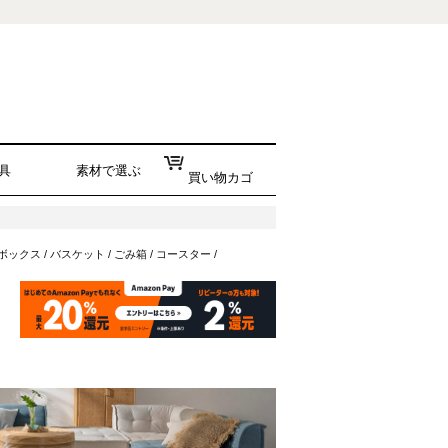
具
素材で選ぶ
買い物カゴ
ボックス
/
バスケット
/
ごみ箱
/
コースター
/