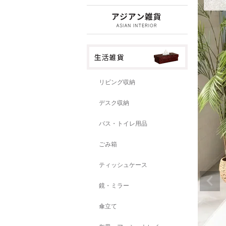
リビング収納
デスク収納
バス・トイレ用品
ごみ箱
ティッシュケース
鏡・ミラー
傘立て