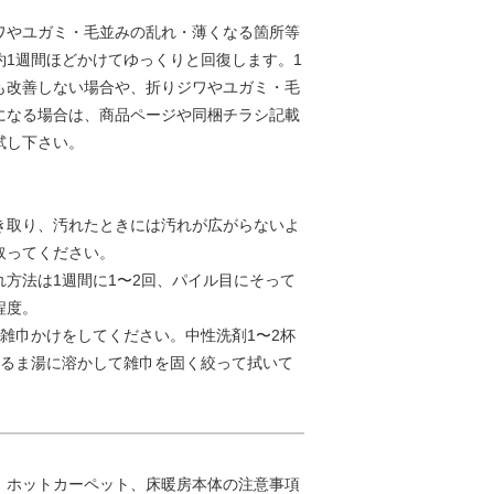
ワやユガミ・毛並みの乱れ・薄くなる箇所等
約1週間ほどかけてゆっくりと回復します。1
も改善しない場合や、折りジワやユガミ・毛
になる場合は、商品ページや同梱チラシ記載
試し下さい。
き取り、汚れたときには汚れが広がらないよ
取ってください。
れ方法は1週間に1〜2回、パイル目にそって
程度。
は雑巾かけをしてください。中性洗剤1〜2杯
ぬるま湯に溶かして雑巾を固く絞って拭いて
、ホットカーペット、床暖房本体の注意事項