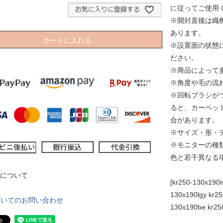
に従ってご使用
※開封直後は織
あります。
カートに入れる
※設置面の状態
ださい。
※商品によって
※角度や毛の流
※回転ブラシが
ると、カーペッ
合があります。
※サイズ・形・
※モニターの種
色と若干異なる
について
[kr250-130x190i
130x190lgy kr25
ついてのお問い合わせ
130x190be kr25