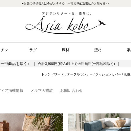
●お盆の模様替えは今がおすすめ！一部地域配送遅延のお知らせ>>
ッチン
ラグ
床材
壁材
家
（一部商品を除く）
｜ 合計3,900円(税込)以上で送料無料(一部地域除く) ｜
トレンドワード：
テーブルランナー
/
クッションカバー
/
収納
ディア掲載情報
メルマガ購読
お問い合わせ