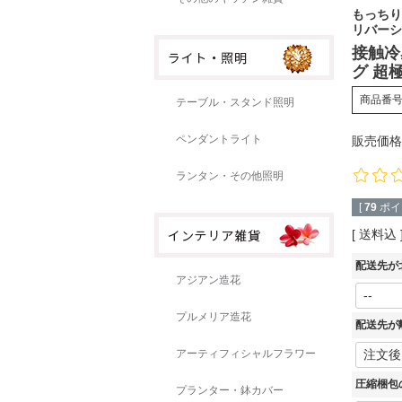
もっちり
リバーシ
接触冷
グ 超極
商品番
テーブル・スタンド照明
ペンダントライト
販売価格
ランタン・その他照明
[
79
ポイ
送料込
配送先が
アジアン造花
プルメリア造花
配送先が
アーティフィシャルフラワー
圧縮梱包
プランター・鉢カバー