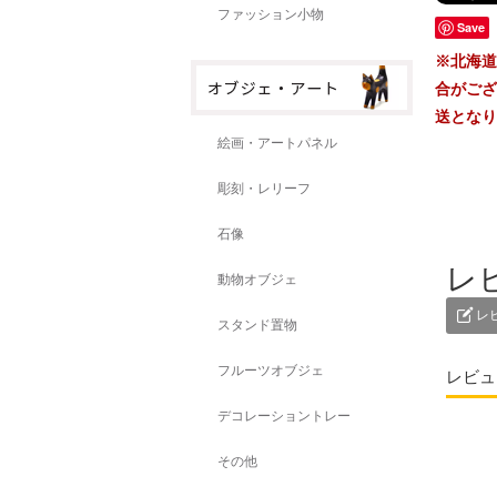
ファッション小物
Save
※北海道
合がござ
送となり
絵画・アートパネル
彫刻・レリーフ
石像
レ
動物オブジェ
レ
スタンド置物
フルーツオブジェ
レビュ
デコレーショントレー
その他