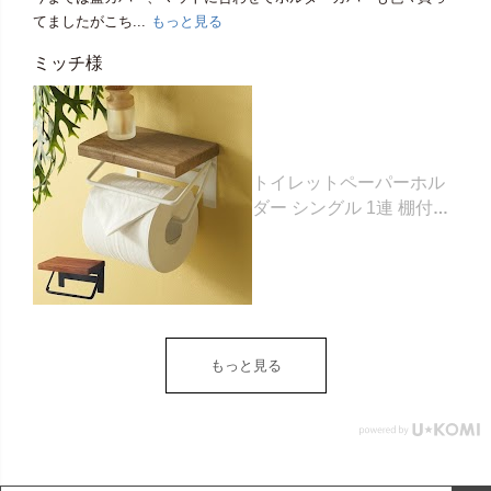
てましたがこち...
もっと見る
ミッチ様
トイレットペーパーホル
ダー シングル 1連 棚付き
天然木 木製 アイアン 約
W 16cm D 11.5cm H
9.5cm ブラウン ベージュ
トイレットペーパー ホル
ダー 収納 DIY アンティー
ク ヴィンテージ ナチュラ
もっと見る
ル Sylph シルフ おしゃれ
北欧 リゾート 雑貨 インテ
リア アジアン [84302] ホ
ワイト