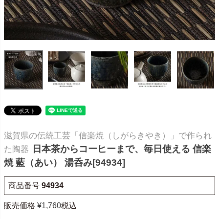
滋賀県の伝統工芸「信楽焼（しがらきやき）」で作られ
日本茶からコーヒーまで、毎日使える 信楽
た陶器
焼 藍（あい） 湯呑み[94934]
商品番号
94934
販売価格
¥
1,760
税込