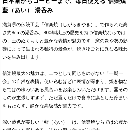
日本茶からコーヒーまで、毎日使える 信楽焼
藍（あい） 湯呑み
滋賀県の伝統工芸「信楽焼（しがらきやき）」で作られた高
さ約8cmの湯呑み。800年以上の歴史を持つ信楽焼ならでは
の、土のぬくもりと豊かな表情が魅力です。窯の炎や灰の影
響によって生まれる独特の景色が、焼き物ごとに異なる味わ
いを生み出します。
信楽焼最大の魅力は、二つとして同じものがない「一期一
会」の自然な表情。使い込むほどに表情が深まり、焼き物な
らではの味わいある風合いをお楽しみいただけます。器その
ものが主張しすぎず、ただ置くだけで食卓に凛とした佇まい
をもたらす、静かな高級感が魅力です。
深い藍色が美しい「藍（あい）」は、信楽焼ならではの豊か