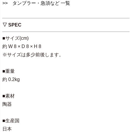
>> タンブラー・急須など 一覧
▽ SPEC
■サイズ(cm)
約 W 8 × D 8 × H 8
※サイズは多少前後します。
■重量
約 0.2kg
■素材
陶器
■生産国
日本